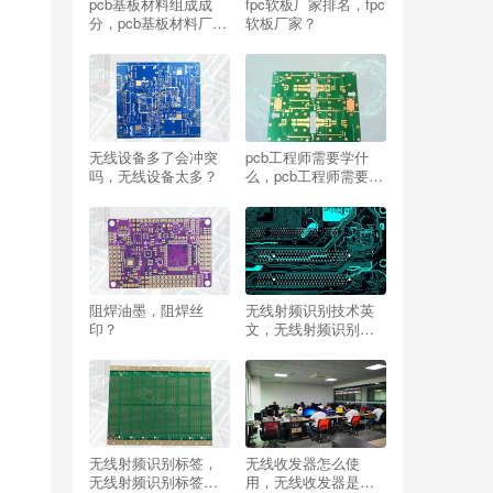
pcb基板材料组成成
fpc软板厂家排名，fpc
分，pcb基板材料厂
软板厂家？
家？
无线设备多了会冲突
pcb工程师需要学什
吗，无线设备太多？
么，pcb工程师需要学
什么专业？
阻焊油墨，阻焊丝
无线射频识别技术英
印？
文，无线射频识别技
术英文缩写？
无线射频识别标签，
无线收发器怎么使
无线射频识别标签可
用，无线收发器是什