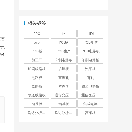
以用于？
么？
相关标签
FPC
fr4
HDI
插
pcb
PCBA
PCB制造
无
PCB板
PCB生产
PCB电路板
述
加工厂
印制电路板
印刷电路板
印刷线路板
多层板
汽车板
电路板
盲埋孔
盲孔
线路板
罗杰斯
轨道电路板
轨道线路板
通信变压器电路板
通信变压器线路板
铜基板
铝基板
集成电路
马达分析仪电路板
马达分析仪线路板
高频板