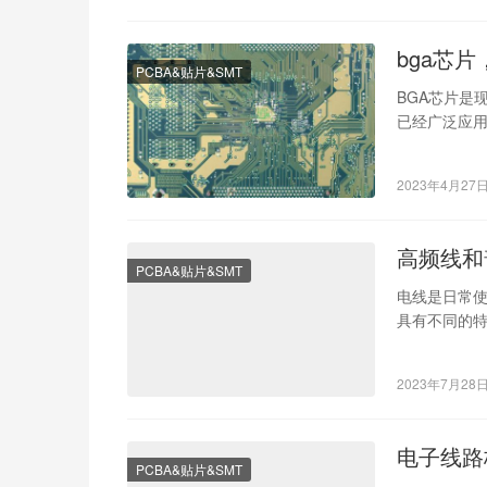
bga芯片
PCBA&贴片&SMT
BGA芯片是
已经广泛应
航天、医疗等
2023年4月27
高频线和
PCBA&贴片&SMT
电线是日常
具有不同的
呢？在现代
2023年7月28
电子线路
PCBA&贴片&SMT