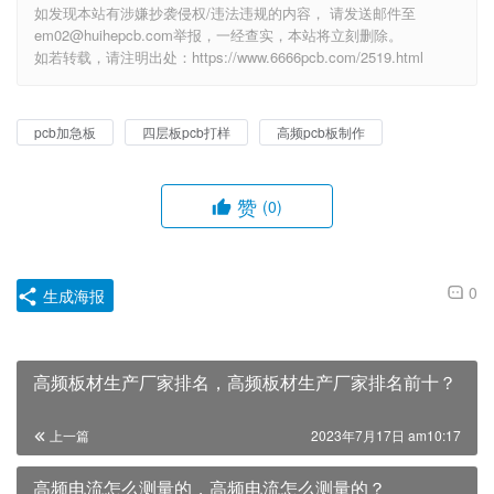
如发现本站有涉嫌抄袭侵权/违法违规的内容， 请发送邮件至
em02@huihepcb.com举报，一经查实，本站将立刻删除。
如若转载，请注明出处：https://www.6666pcb.com/2519.html
pcb加急板
四层板pcb打样
高频pcb板制作
赞
(0)
0
生成海报
高频板材生产厂家排名，高频板材生产厂家排名前十？
上一篇
2023年7月17日 am10:17
高频电流怎么测量的，高频电流怎么测量的？