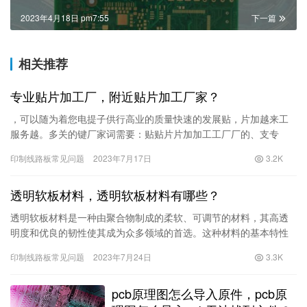
2023年4月18日 pm7:55
下一篇
相关推荐
专业贴片加工厂，附近贴片加工厂家？
，可以随为着您电提子供行高业的质量快速的发展贴，片加越来工
服务越。多关的键厂家词需要：贴贴片片加加工工厂厂的、支专
持。业而、在市附场近中、，生不同产设厂备家、的技质量术服务
印制线路板常见问题
2023年7月17日
3.2K
人存在员、较高大质差量异、。服务为此，
透明软板材料，透明软板材料有哪些？
透明软板材料是一种由聚合物制成的柔软、可调节的材料，其高透
明度和优良的韧性使其成为众多领域的首选。这种材料的基本特性
如下：1.高透明度：透明软板材料的透过率高达90%以上，可以高度
印制线路板常见问题
2023年7月24日
3.3K
还原原材料的颜色以及质感，制造出非
pcb原理图怎么导入原件，pcb原