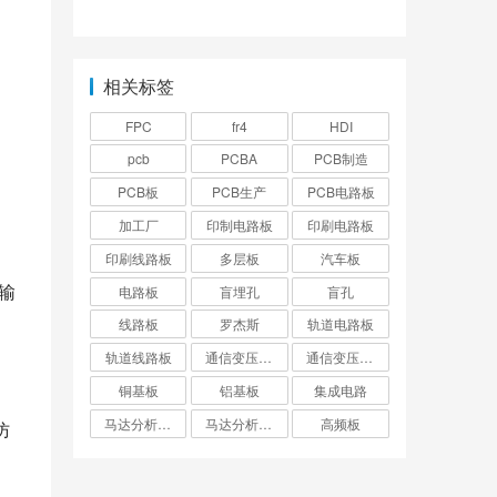
原理是什么？
控设备不在线是什么
原因造成的？
相关标签
FPC
fr4
HDI
pcb
PCBA
PCB制造
PCB板
PCB生产
PCB电路板
加工厂
印制电路板
印刷电路板
印刷线路板
多层板
汽车板
输
电路板
盲埋孔
盲孔
线路板
罗杰斯
轨道电路板
轨道线路板
通信变压器电路板
通信变压器线路板
铜基板
铝基板
集成电路
马达分析仪电路板
马达分析仪线路板
高频板
仿