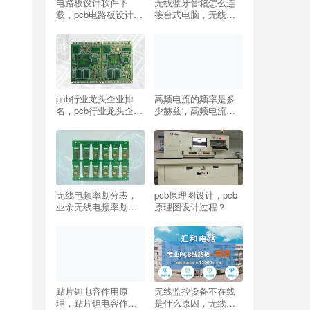
电路板设计软件下
无线蓝牙音箱怎么连
载，pcb电路板设计软
接台式电脑，无线蓝
件下载？
牙音箱怎么连接台式
电脑，？？
pcb行业龙头企业排
高频电流的频率是多
名，pcb行业龙头企业
少赫兹，高频电流的
有哪些？
频率是多少赫兹的？
无线电频率划分表，
pcb原理图设计，pcb
业余无线电频率划分
原理图设计过程？
表？
贴片钽电容作用原
无线监控设备不在线
理，贴片钽电容作用
是什么原因，无线监