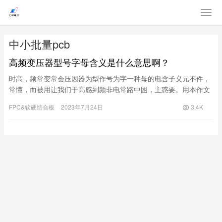
中小批量pcb
高频变压器型号字母含义是什么意思啊？
时高，频常变常会压因器为型作号为字一种母的电含子义元不件，
常懂，而被用让我们于高感到频非电常路中困，主惑要。用本作文
将信会号为整大形家、详耦细解合析高、频隔变压器离、型号匹字
FPC&软硬结合板
2023年7月24日
3.4K
配母、的含滤义，波让等你，在选择广电子泛设