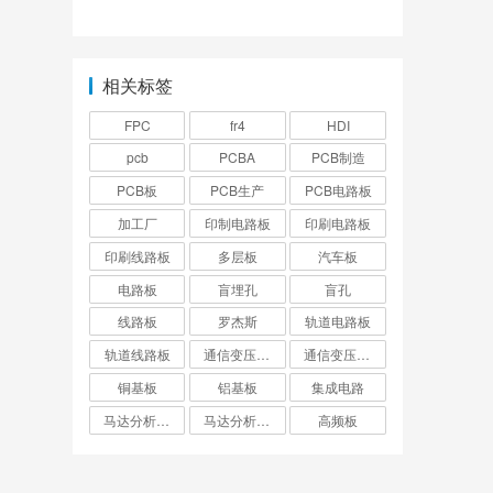
法图解？
相关标签
FPC
fr4
HDI
pcb
PCBA
PCB制造
PCB板
PCB生产
PCB电路板
加工厂
印制电路板
印刷电路板
印刷线路板
多层板
汽车板
电路板
盲埋孔
盲孔
线路板
罗杰斯
轨道电路板
轨道线路板
通信变压器电路板
通信变压器线路板
铜基板
铝基板
集成电路
马达分析仪电路板
马达分析仪线路板
高频板