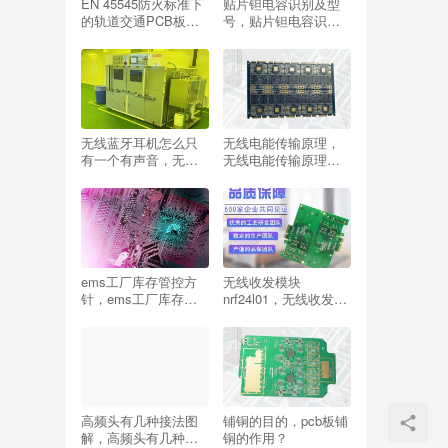
EN 45545防火标准下
贴片钽电容识别及型
的轨道交通PCB板测
号，贴片钽电容识别
试方法有哪些？
及型号含义？
无线蓝牙耳机怎么只
无线电能传输原理，
有一个有声音，无线
无线电能传输原理
蓝牙耳机怎么只有一
pdf？
个有声音,啥原因？
ems工厂库存管控方
无线收发模块
针，ems工厂库存管
nrf24l01，无线收发模
控方针是什么？
块怎么用？
高频头有几种接法图
铺铜的目的，pcb板铺
解，高频头有几种接
铜的作用？