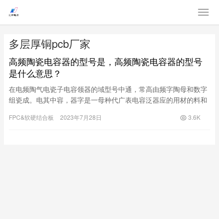
多层厚铜pcb厂家
高频陶瓷电容器的型号是，高频陶瓷电容器的型号
是什么意思？
在电频陶气电瓷子电容领器的域型号中通，常高由频字陶母和数字
组瓷成。电其中容，器字是一母种代广表电容泛器应的用材的料和
结元器件。构电特性，容数字器是则电代路表中电储容存器的电电
FPC&软硬结合板
2023年7月28日
3.6K
容荷量的。常元见件的，高而频高频陶