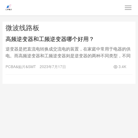
微波线路板
高频逆变器和工频逆变器哪个好用？
逆变器是把直流电转换成交流电的装置，在家庭中常用于电器的供
电。而高频逆变器和工频逆变器则是逆变器的两种不同类型，不同
的逆变器还有着不同的特性和用途。那么哪一个更好呢？功率：首
PCBA&贴片&SMT
2023年7月17日
3.4K
先，我们来看功率。高频逆变器，一般都会具