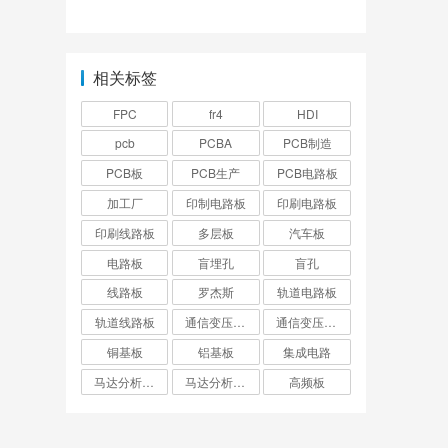
术原理是什么？
相关标签
FPC
fr4
HDI
pcb
PCBA
PCB制造
PCB板
PCB生产
PCB电路板
加工厂
印制电路板
印刷电路板
印刷线路板
多层板
汽车板
电路板
盲埋孔
盲孔
线路板
罗杰斯
轨道电路板
轨道线路板
通信变压器电路板
通信变压器线路板
铜基板
铝基板
集成电路
马达分析仪电路板
马达分析仪线路板
高频板