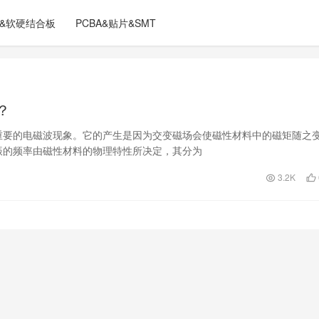
C&软硬结合板
PCBA&贴片&SMT
？
重要的电磁波现象。它的产生是因为交变磁场会使磁性材料中的磁矩随之
振的频率由磁性材料的物理特性所决定，其分为
3.2K