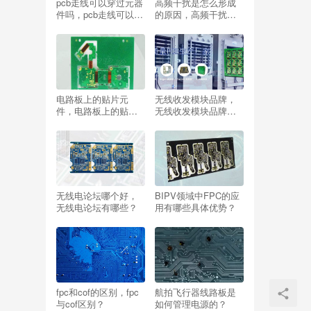
pcb走线可以穿过元器
高频干扰是怎么形成
件吗，pcb走线可以穿
的原因，高频干扰是
过元器件吗为什么？
怎么形成的原因有哪
些？
电路板上的贴片元
无线收发模块品牌，
件，电路板上的贴片
无线收发模块品牌排
元件怎么看型号？
行榜？
无线电论坛哪个好，
BIPV领域中FPC的应
无线电论坛有哪些？
用有哪些具体优势？
fpc和cof的区别，fpc
航拍飞行器线路板是
与cof区别？
如何管理电源的？