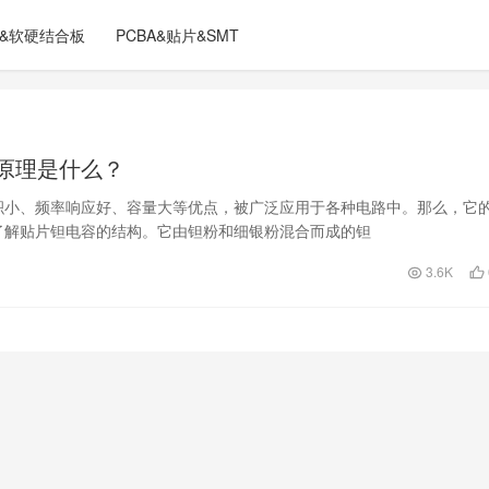
C&软硬结合板
PCBA&贴片&SMT
原理是什么？
积小、频率响应好、容量大等优点，被广泛应用于各种电路中。那么，它
了解贴片钽电容的结构。它由钽粉和细银粉混合而成的钽
3.6K