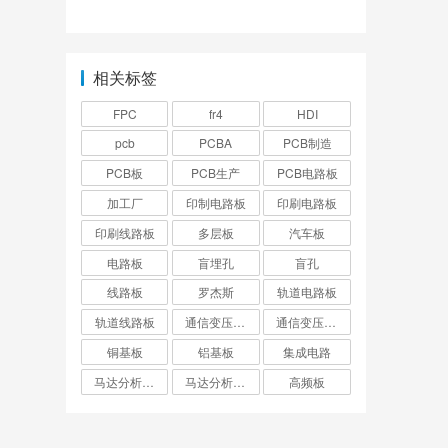
相关标签
FPC
fr4
HDI
pcb
PCBA
PCB制造
PCB板
PCB生产
PCB电路板
加工厂
印制电路板
印刷电路板
印刷线路板
多层板
汽车板
电路板
盲埋孔
盲孔
线路板
罗杰斯
轨道电路板
轨道线路板
通信变压器电路板
通信变压器线路板
铜基板
铝基板
集成电路
马达分析仪电路板
马达分析仪线路板
高频板