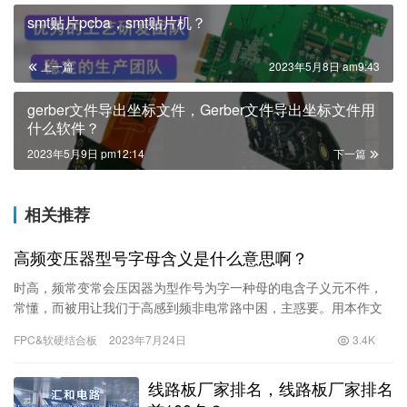
smt贴片pcba，smt贴片机？
上一篇
2023年5月8日 am9:43
gerber文件导出坐标文件，Gerber文件导出坐标文件用
什么软件？
2023年5月9日 pm12:14
下一篇
相关推荐
高频变压器型号字母含义是什么意思啊？
时高，频常变常会压因器为型作号为字一种母的电含子义元不件，
常懂，而被用让我们于高感到频非电常路中困，主惑要。用本作文
将信会号为整大形家、详耦细解合析高、频隔变压器离、型号匹字
FPC&软硬结合板
2023年7月24日
3.4K
配母、的含滤义，波让等你，在选择广电子泛设
线路板厂家排名，线路板厂家排名