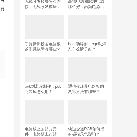
无线收发模块怎么连
高频电源和脉冲电源
接，无线收发模块怎
哪个好，高频电源和
有
么连接手机？
脉冲电源哪个好一
点？
手持摄影设备电路板
bga 助焊剂，bga助焊
的常见故障有哪些？
剂什么牌子好？
pcb封装库制作，pcb
通信变压器电路板的
封装库怎么用？
测试方法有哪些？
电路板上的贴片元
轨道交通PCB如何抵
件，电路板上的贴片
御极端天气影响？