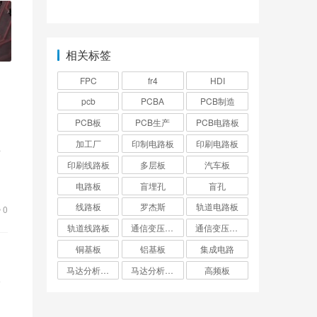
元件怎么看型号？
相关标签
FPC
fr4
HDI
pcb
PCBA
PCB制造
PCB板
PCB生产
PCB电路板
加工厂
印制电路板
印刷电路板
射
印刷线路板
多层板
汽车板
料
电路板
盲埋孔
盲孔
线路板
罗杰斯
轨道电路板
0
轨道线路板
通信变压器电路板
通信变压器线路板
铜基板
铝基板
集成电路
马达分析仪电路板
马达分析仪线路板
高频板
全
越