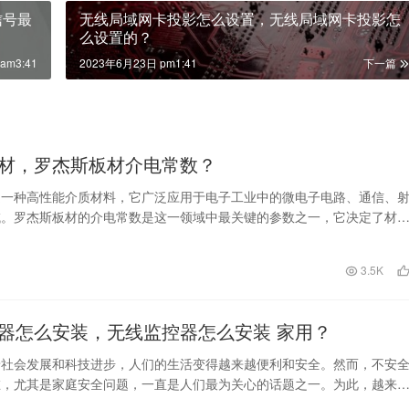
信号最
无线局域网卡投影怎么设置，无线局域网卡投影怎
么设置的？
am3:41
2023年6月23日 pm1:41
下一篇
材，罗杰斯板材介电常数？
是一种高性能介质材料，它广泛应用于电子工业中的微电子电路、通信、
域。罗杰斯板材的介电常数是这一领域中最关键的参数之一，它决定了材
性能。 罗杰斯板…
日
3.5K
器怎么安装，无线监控器怎么安装 家用？
着社会发展和科技进步，人们的生活变得越来越便利和安全。然而，不安
在，尤其是家庭安全问题，一直是人们最为关心的话题之一。为此，越来
使用无线监控器来保…