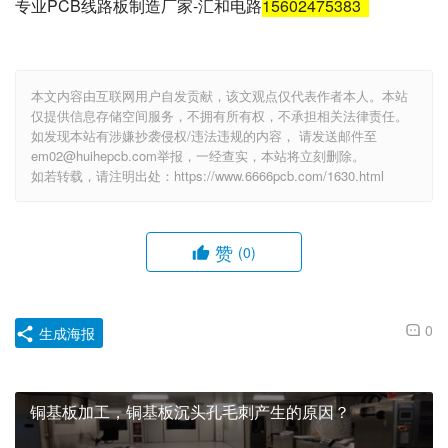
专业PCB线路板制造厂家-汇和电路
15602475383
本文内容由互联网用户自发贡献，该文观点仅代表作者本人。本站
仅提供信息存储空间服务，不拥有所有权，不承担相关法律责任。
如发现本站有涉嫌抄袭侵权/违法违规的内容， 请发送邮件至
em02@huihepcb.com举报，一经查实，本站将立刻删除。
如若转载，请注明出处：https://www.6666pcb.com/1630.html
赞
(0)
0
生成海报
铜基板加工，铜基板沉头孔毛刺产生的原因？