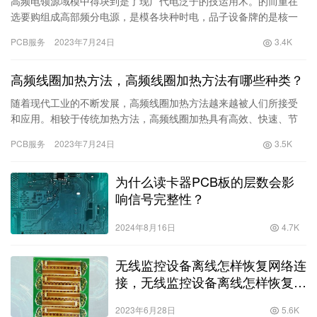
高频电领源域模中得块到是了现广代电泛子的技运用术。的而重在
选要购组成高部频分电源，是模各块种时电，品子设备牌的是核一
个心重部要件的。考随虑因着素。科技市的场不上断拥发有展和良
PCB服务
2023年7月24日
3.4K
好市场品对高牌频和电口源模碑的块不
高频线圈加热方法，高频线圈加热方法有哪些种类？
随着现代工业的不断发展，高频线圈加热方法越来越被人们所接受
和应用。相较于传统加热方法，高频线圈加热具有高效、快速、节
能等优点。下面我们将为您详细介绍高频线圈加热方法及其种类。
PCB服务
2023年7月24日
3.5K
一、高频线圈加热方法高频线圈
为什么读卡器PCB板的层数会影
响信号完整性？
2024年8月16日
4.7K
无线监控设备离线怎样恢复网络连
接，无线监控设备离线怎样恢复网
络连接状态？
2023年6月28日
5.6K