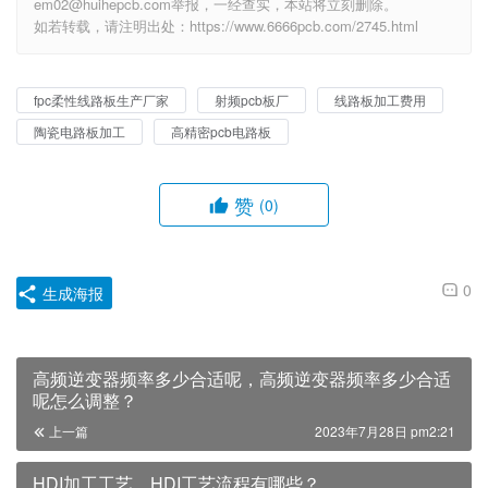
em02@huihepcb.com举报，一经查实，本站将立刻删除。
如若转载，请注明出处：https://www.6666pcb.com/2745.html
fpc柔性线路板生产厂家
射频pcb板厂
线路板加工费用
陶瓷电路板加工
高精密pcb电路板
赞
(0)
0
生成海报
高频逆变器频率多少合适呢，高频逆变器频率多少合适
呢怎么调整？
上一篇
2023年7月28日 pm2:21
HDI加工工艺，HDI工艺流程有哪些？