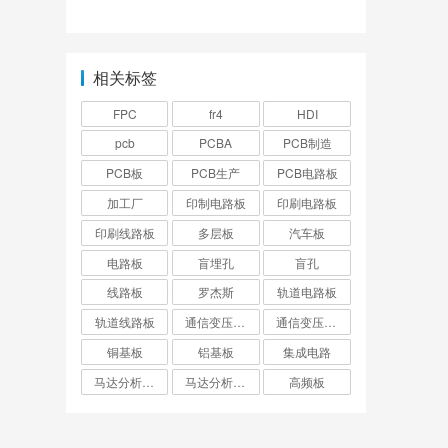
连接投影仪？
源由什么组成的呢？
相关标签
FPC
fr4
HDI
pcb
PCBA
PCB制造
PCB板
PCB生产
PCB电路板
加工厂
印制电路板
印刷电路板
印刷线路板
多层板
汽车板
电路板
盲埋孔
盲孔
线路板
罗杰斯
轨道电路板
轨道线路板
通信变压器电路板
通信变压器线路板
铜基板
铝基板
集成电路
马达分析仪电路板
马达分析仪线路板
高频板