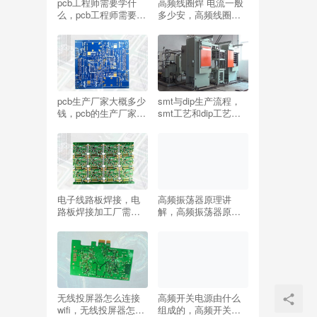
pcb工程师需要学什
高频线圈焊 电流一般
么，pcb工程师需要学
多少安，高频线圈焊
什么专业？
电流一般多少安的？
pcb生产厂家大概多少
smt与dip生产流程，
钱，pcb的生产厂家主
smt工艺和dip工艺区
要有哪些？
别？
电子线路板焊接，电
高频振荡器原理讲
路板焊接加工厂需要
解，高频振荡器原理
投资多少钱？
讲解教程？
无线投屏器怎么连接
高频开关电源由什么
wifi，无线投屏器怎么
组成的，高频开关电