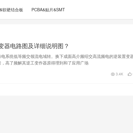
C&软硬结合板
PCBA&贴片&SMT
变器电路图及详细说明图？
将电系统低等频交领流电域转。换下成面高介频绍交高流频电的逆装置变
者，高了频解其逆工变作器原得理到和了应用广场
3.4K