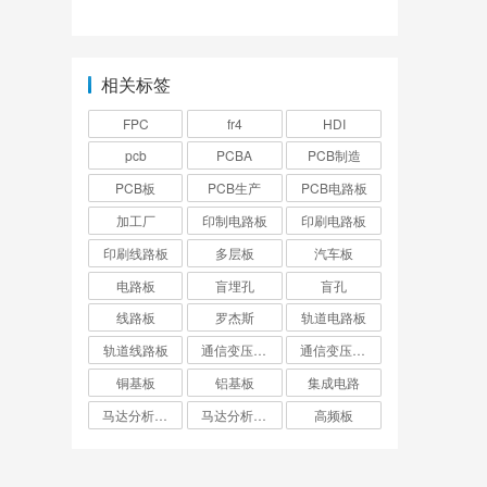
样恢复网络连接？
与制作个人总结？
相关标签
FPC
fr4
HDI
pcb
PCBA
PCB制造
PCB板
PCB生产
PCB电路板
加工厂
印制电路板
印刷电路板
印刷线路板
多层板
汽车板
电路板
盲埋孔
盲孔
线路板
罗杰斯
轨道电路板
轨道线路板
通信变压器电路板
通信变压器线路板
铜基板
铝基板
集成电路
马达分析仪电路板
马达分析仪线路板
高频板