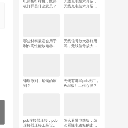
电路板打样机，线路
无线充电技术介绍，
板打样是什么意思？
无线充电技术介绍怎
么写？
哪些材料最适合用于
无线信号放大器好用
制作高性能放电器电
吗，无线信号放大器
路板？
好用吗？
铺铜原则，铺铜的原
无锡有哪些pcb板厂，
则？
PcB板厂工作心得？
pcb连接器压接，pcb
怎么看懂电路板，怎
连接器压接工装设计
么看懂电路板的走