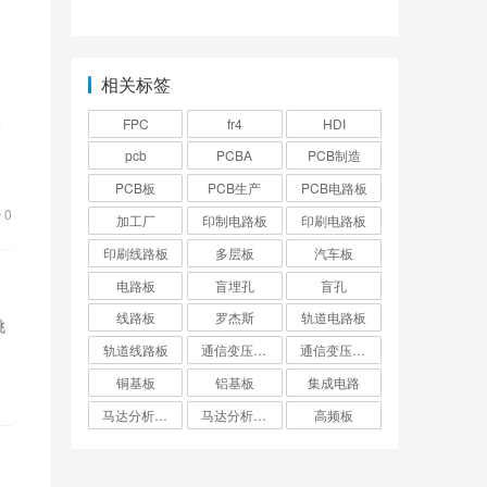
要求？
线？
相关标签
FPC
fr4
HDI
设
pcb
PCBA
PCB制造
PCB板
PCB生产
PCB电路板
0
加工厂
印制电路板
印刷电路板
印刷线路板
多层板
汽车板
电路板
盲埋孔
盲孔
线路板
罗杰斯
轨道电路板
挑
轨道线路板
通信变压器电路板
通信变压器线路板
铜基板
铝基板
集成电路
马达分析仪电路板
马达分析仪线路板
高频板