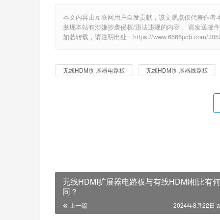
本文内容由互联网用户自发贡献，该文观点仅代表作者
发现本站有涉嫌抄袭侵权/违法违规的内容， 请发送邮件至 e
如若转载，请注明出处：https://www.6666pcb.com/3052
无线HDMI扩展器电路板
无线HDMI扩展器线路板
无线HDMI扩展器电路板与有线HDMI相比有
同？
上一篇
2024年8月22日 a